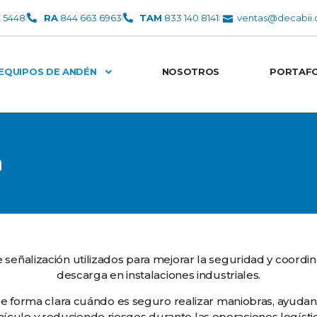
2 5448
RA
844 663 6963
TAM
833 140 8141
ventas@decabii
EQUIPOS DE ANDÉN
NOSOTROS
PORTAFO
n
señalización utilizados para mejorar la seguridad y coordin
descarga en instalaciones industriales.
de forma clara cuándo es seguro realizar maniobras, ayuda
hículo y reduciendo riesgos durante las operaciones logístic