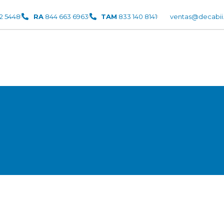
52 5448
RA
844 663 6963
TAM
833 140 8141
ventas@decabii