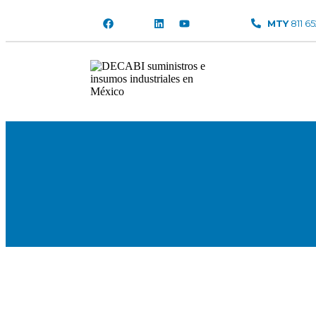
MTY
811 6